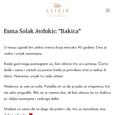
Esma Šolak Avdukic: ”Bakica”
U mojoj zgradi živi jedna starica koja ima oko 90 godina. Ona je
vedra i uvijek nasmijana.
Kada god mogu pomognem joj, bez obzira šta je u pitanju. Često
dođe i sama i zamoli za pomoć kada je potrebno otići u radnju ili
slično. Naravno, uvijek to rado učinim.
Nedavno je sam je srela. Požalila mi se da je pala sa stepenica, što
me jako pogodilo. Bilo mi je veoma žao, ali bez obzira na to, bakica
je i dalje nasmijana i vedroga duha.
Nadam se samo da će dugo da poživi i da, što je najvažnije, ima